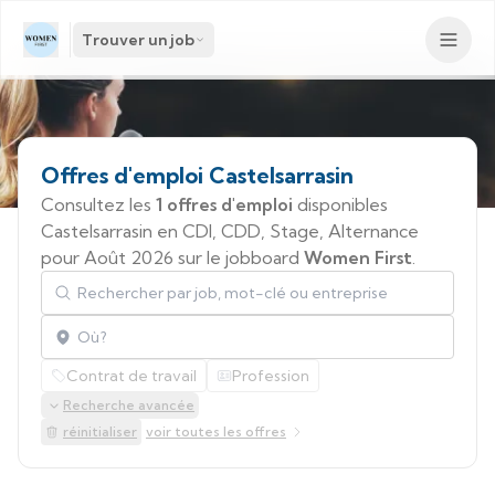
Trouver un job
Offres
d'emploi
Castelsarrasin
Consultez les
1 offres d'emploi
disponibles
Castelsarrasin en CDI, CDD, Stage, Alternance
pour Août 2026 sur le jobboard
Women First
.
Rechercher par job, mot-clé ou entreprise
Localisation
Contrat de travail
Profession
Recherche avancée
réinitialiser
voir toutes les offres