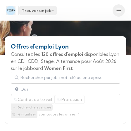
Trouver un job
Offres
d'emploi
Lyon
Consultez les
120 offres d'emploi
disponibles Lyon
en CDI, CDD, Stage, Alternance pour Août 2026
sur le jobboard
Women First
.
Rechercher par job, mot-clé ou entreprise
Localisation
Contrat de travail
Profession
Recherche avancée
réinitialiser
voir toutes les offres