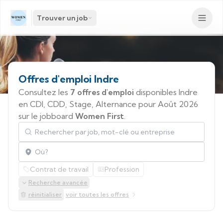
Trouver un job
Offres
d'emploi
Indre
Consultez les
7 offres d'emploi
disponibles Indre
en CDI, CDD, Stage, Alternance pour Août 2026
sur le jobboard
Women First
.
Rechercher par job, mot-clé ou entreprise
Localisation
Contrat de travail
Profession
Recherche avancée
réinitialiser
voir toutes les offres