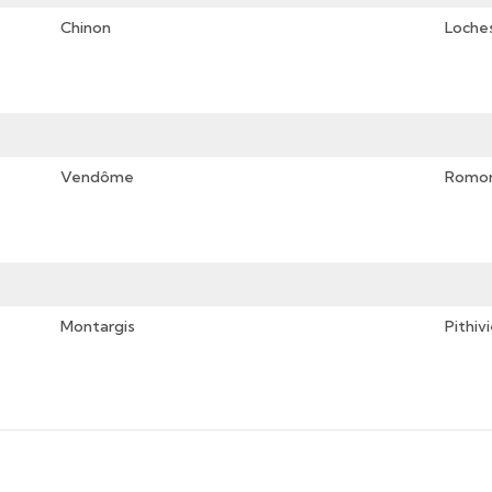
Chinon
Loche
Vendôme
Romor
Montargis
Pithiv