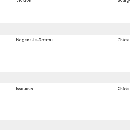
Vierzon
Bourg
Nogent-le-Rotrou
Châte
Issoudun
Châte