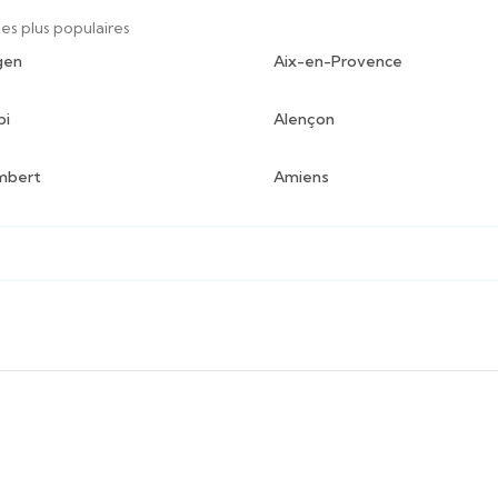
les plus populaires
gen
Aix-en-Provence
bi
Alençon
mbert
Amiens