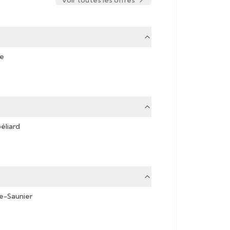
Voir toutes les offres
e
éliard
e-Saunier