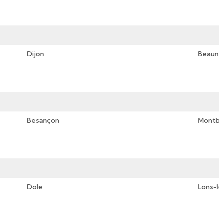
Dijon
Beaun
Besançon
Montb
Dole
Lons-l