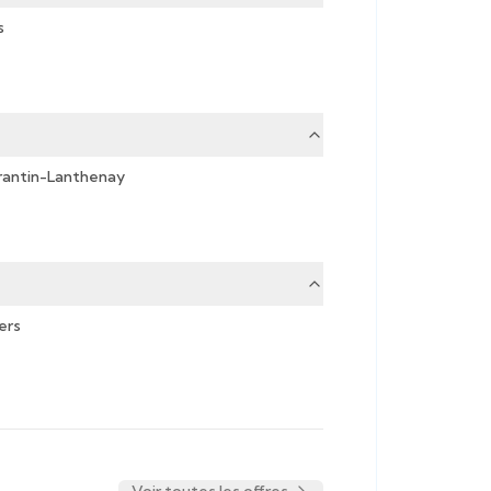
s
antin-Lanthenay
iers