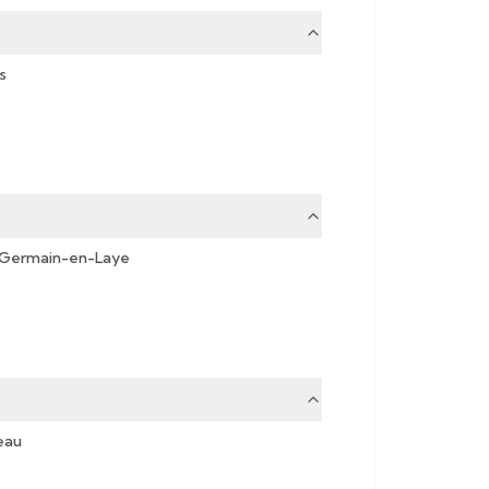
s
-Germain-en-Laye
eau