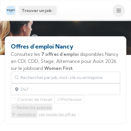
Trouver un job
Offres
d'emploi
Nancy
Consultez les
7 offres d'emploi
disponibles Nancy
en CDI, CDD, Stage, Alternance pour Août 2026
sur le jobboard
Women First
.
Rechercher par job, mot-clé ou entreprise
Localisation
Contrat de travail
Profession
Recherche avancée
réinitialiser
voir toutes les offres