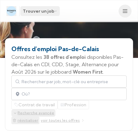
Trouver un job
Offres
d'emploi
Pas-de-Calais
Consultez les
38 offres d'emploi
disponibles Pas-
de-Calais en CDI, CDD, Stage, Alternance pour
Août 2026 sur le jobboard
Women First
.
Rechercher par job, mot-clé ou entreprise
Localisation
Contrat de travail
Profession
Recherche avancée
réinitialiser
voir toutes les offres