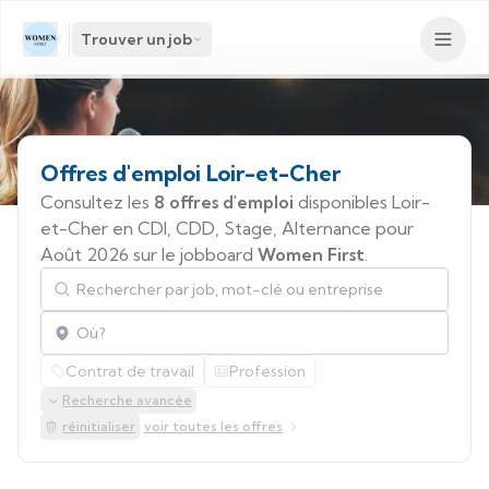
Trouver un job
Offres
d'emploi
Loir-et-Cher
Consultez les
8 offres d'emploi
disponibles Loir-
et-Cher en CDI, CDD, Stage, Alternance pour
Août 2026 sur le jobboard
Women First
.
Rechercher par job, mot-clé ou entreprise
Localisation
Contrat de travail
Profession
Recherche avancée
réinitialiser
voir toutes les offres