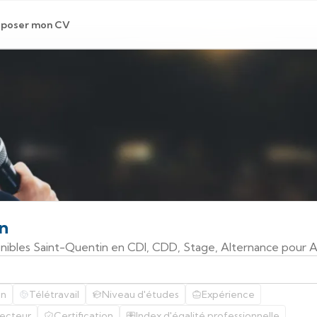
poser mon CV
n
ponibles Saint-Quentin en CDI, CDD, Stage, Alternance pour 
on
Télétravail
Niveau d'études
Expérience
ecteur
Certification
Index d'égalité professionnelle