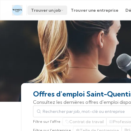
Trouver un job
Trouver une entreprise
Dé
Offres
d'emploi
Saint-Quenti
Consultez les dernières offres d'emploi dis
Rechercher par job, mot-clé ou entreprise
Contrat de travail
Professi
Filtre sur l'offre :
Taille de l'entreprise
S
Filtre sur l'entreprise :