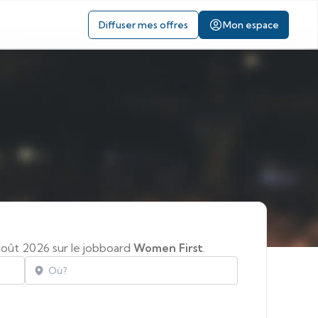
Diffuser mes offres
Mon espace
Août 2026 sur le jobboard
Women First
.
Localisation