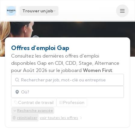
Trouver un job
Offres
d'emploi
Gap
Consultez les dernières offres d'emploi
disponibles Gap en CDI, CDD, Stage, Alternance
pour Août 2026 sur le jobboard
Women First
.
Rechercher par job, mot-clé ou entreprise
Localisation
Contrat de travail
Profession
Recherche avancée
réinitialiser
voir toutes les offres